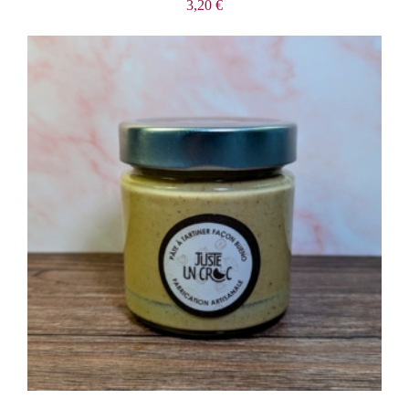
3,20
€