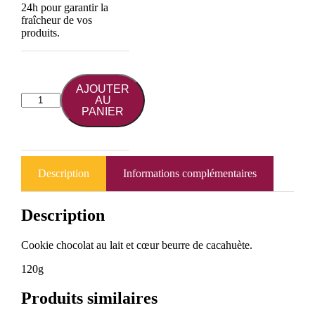
24h pour garantir la
fraîcheur de vos
produits.
AJOUTER
quantité
AU
de
PANIER
Cookie
beurre
de
cacahuète
Description
Informations complémentaires
Description
Cookie chocolat au lait et cœur beurre de cacahuète.
120g
Produits similaires